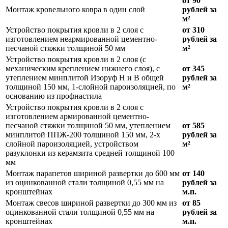
от 90
Монтаж кровельного ковра в один слой
рублей за
м²
Устройство покрытия кровли в 2 слоя с
от 310
изготовлением неармированной цементно-
рублей за
песчаной стяжки толщиной 50 мм
м²
Устройство покрытия кровли в 2 слоя (с
механическим креплением нижнего слоя), с
от 345
утеплением минплитой Изоруф Н и В общей
рублей за
толщиной 150 мм, 1-слойной пароизоляцией, по
м²
основанию из профнастила
Устройство покрытия кровли в 2 слоя с
изготовлением армированной цементно-
песчаной стяжки толщиной 50 мм, утеплением
от 585
минплитой ППЖ-200 толщиной 150 мм, 2-х
рублей за
слойной пароизоляцией, устройством
м²
разуклонки из керамзита средней толщиной 100
мм
Монтаж парапетов шириной развертки до 600 мм
от 140
из оцинкованной стали толщиной 0,55 мм на
рублей за
кронштейнах
м.п.
Монтаж свесов шириной развертки до 300 мм из
от 85
оцинкованной стали толщиной 0,55 мм на
рублей за
кронштейнах
м.п.