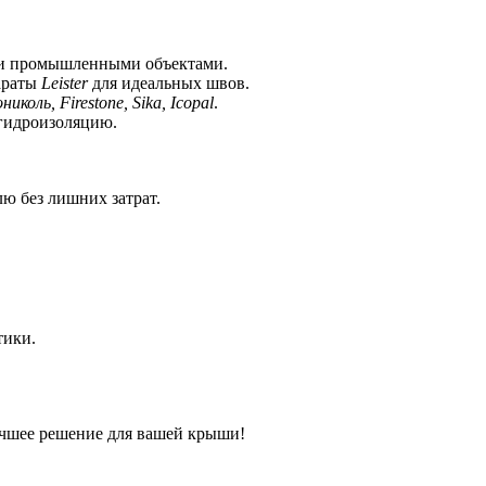
 и промышленными объектами.
араты
Leister
для идеальных швов.
николь, Firestone, Sika, Icopal
.
гидроизоляцию.
ю без лишних затрат.
тики.
учшее решение для вашей крыши!