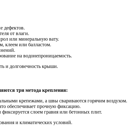
е дефектов.
еля от влаги.
рол или минеральную вату.
, клеем или балластом.
инений.
рование на водонепроницаемость.
ть и долговечность крыши.
няются три метода крепления:
льными крепежами, а швы свариваются горячим воздухом.
что обеспечивает прочную фиксацию.
 фиксируется слоем гравия или бетонных плит.
нования и климатических условий.