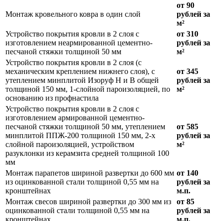
от 90
Монтаж кровельного ковра в один слой
рублей за
м²
Устройство покрытия кровли в 2 слоя с
от 310
изготовлением неармированной цементно-
рублей за
песчаной стяжки толщиной 50 мм
м²
Устройство покрытия кровли в 2 слоя (с
механическим креплением нижнего слоя), с
от 345
утеплением минплитой Изоруф Н и В общей
рублей за
толщиной 150 мм, 1-слойной пароизоляцией, по
м²
основанию из профнастила
Устройство покрытия кровли в 2 слоя с
изготовлением армированной цементно-
песчаной стяжки толщиной 50 мм, утеплением
от 585
минплитой ППЖ-200 толщиной 150 мм, 2-х
рублей за
слойной пароизоляцией, устройством
м²
разуклонки из керамзита средней толщиной 100
мм
Монтаж парапетов шириной развертки до 600 мм
от 140
из оцинкованной стали толщиной 0,55 мм на
рублей за
кронштейнах
м.п.
Монтаж свесов шириной развертки до 300 мм из
от 85
оцинкованной стали толщиной 0,55 мм на
рублей за
кронштейнах
м.п.