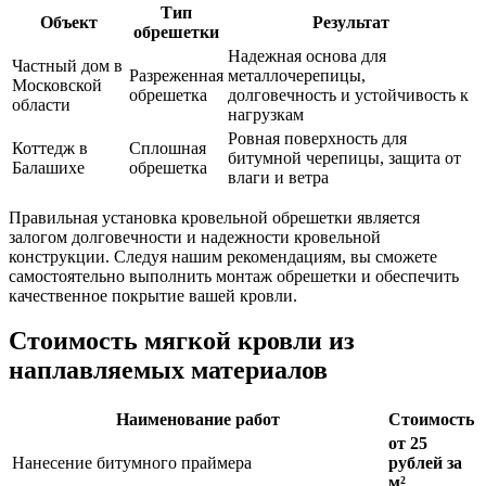
Тип
Объект
Результат
обрешетки
Надежная основа для
Частный дом в
Разреженная
металлочерепицы,
Московской
обрешетка
долговечность и устойчивость к
области
нагрузкам
Ровная поверхность для
Коттедж в
Сплошная
битумной черепицы, защита от
Балашихе
обрешетка
влаги и ветра
Правильная установка кровельной обрешетки является
залогом долговечности и надежности кровельной
конструкции. Следуя нашим рекомендациям, вы сможете
самостоятельно выполнить монтаж обрешетки и обеспечить
качественное покрытие вашей кровли.
Стоимость мягкой кровли из
наплавляемых материалов
Наименование работ
Стоимость
от 25
Нанесение битумного праймера
рублей за
м²